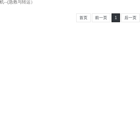
机--(急救与转运）
首页
前一页
1
后一页