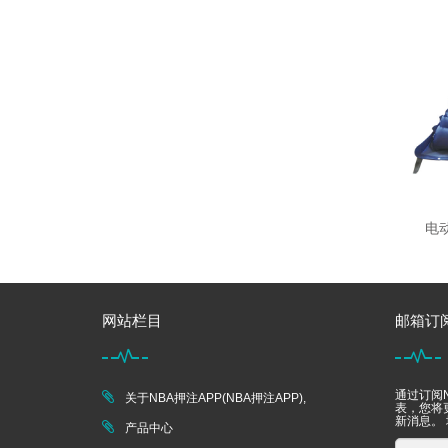
电动
网站栏目
邮箱订
通过订阅N
关于NBA押注APP(NBA押注APP),
表，您将更
新消息。
产品中心