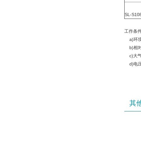
SL-S10
工作条
a)环境
b)相对
c)大气压
d)电压2
其