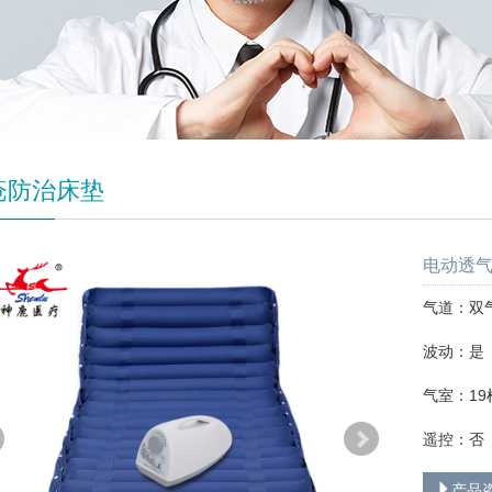
疮防治床垫
电动透气
气道：双
波动：是
气室：19
遥控：否
产品