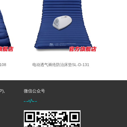
08
电动透气褥疮防治床垫SL-D-131
),
微信公众号