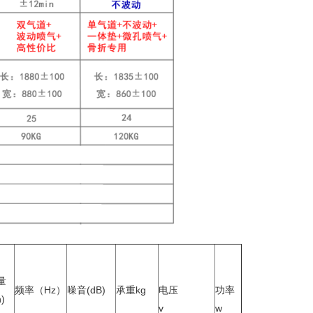
量
频率（Hz）
噪音(dB)
承重kg
电压
功率
)
v
w