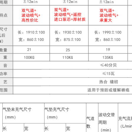
气垫未充气尺寸
气垫充气尺寸
波动交替
（mm）
（mm）
气道
充气流
周期
数
（L/min
长
宽
长
宽
（min）