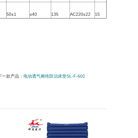
50±1
≤40
135
AC220±22
15
下一款产品：
电动透气褥疮防治床垫SL-F-602