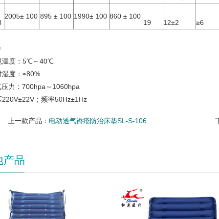
2005± 100
895 ± 100
1990± 100
860 ± 100
8
19
12±2
≥6
件
温度：5℃～40℃
湿度：≤80%
力：700hpa～1060hpa
20V±22V；频率50Hz±1Hz
上一款产品：
电动透气褥疮防治床垫SL-S-106
他产品