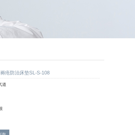
褥疮防治床垫SL-S-108
气道
根
咨询